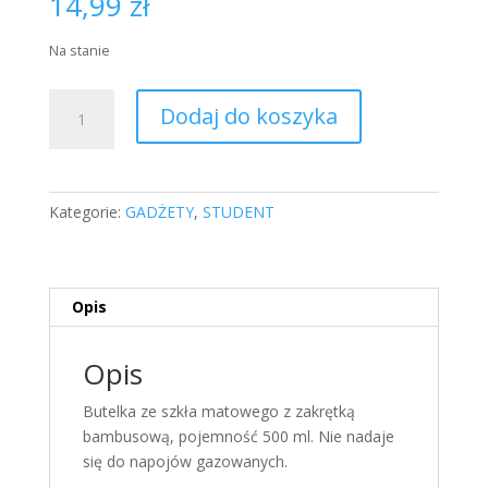
14,99
zł
Na stanie
ilość
Dodaj do koszyka
Butelka
szklana
[czerwona]
Kategorie:
GADŻETY
,
STUDENT
Opis
Opis
Butelka ze szkła matowego z zakrętką
bambusową, pojemność 500 ml. Nie nadaje
się do napojów gazowanych.