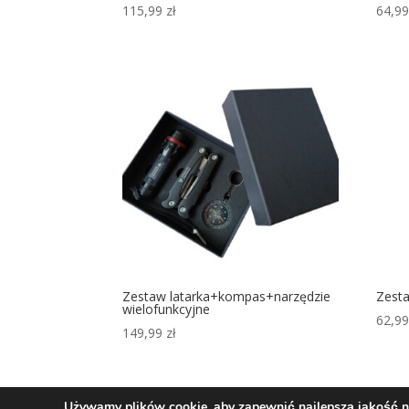
115,99
zł
64,9
Zestaw latarka+kompas+narzędzie
Zesta
wielofunkcyjne
62,9
149,99
zł
Używamy plików cookie, aby zapewnić najlepszą jakość na