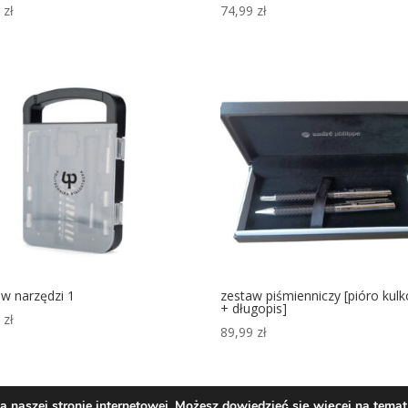
9
zł
74,99
zł
w narzędzi 1
zestaw piśmienniczy [pióro kul
+ długopis]
9
zł
89,99
zł
 naszej stronie internetowej. Możesz dowiedzieć się więcej na temat