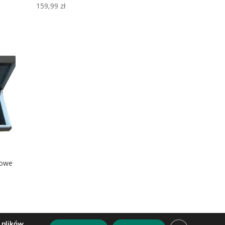
159,99
zł
kowe
 plików