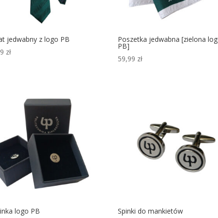
at jedwabny z logo PB
Poszetka jedwabna [zielona lo
PB]
99
zł
59,99
zł
inka logo PB
Spinki do mankietów