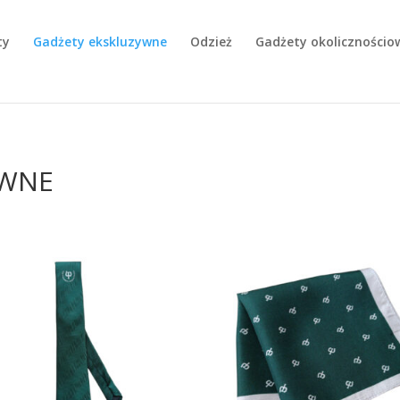
ty
Gadżety ekskluzywne
Odzież
Gadżety okolicznościo
YWNE