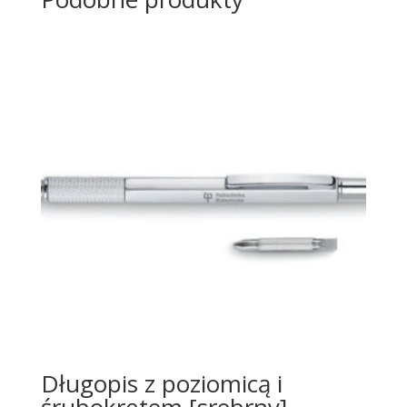
Długopis z poziomicą i
śrubokrętem [srebrny]