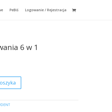
we
PeBiś
Logowanie / Rejestracja
wania 6 w 1
koszyka
UDENT