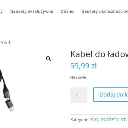
ty
Gadżety ekskluzywne
Odzież
Gadżety okolicznościo
 6 w 1
Kabel do łado
59,99
zł
Na stanie
ilość
Dodaj do 
Kabel
do
ładowania
6
Kategorie:
ECO
,
GADŻETY
,
ST
w