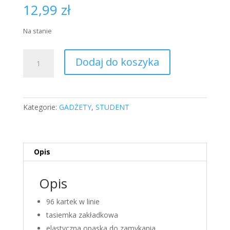
12,99
zł
Na stanie
ilość
Dodaj do koszyka
Notatnik
A6
[fioletowy]
Kategorie:
GADŻETY
,
STUDENT
Opis
Opis
96 kartek w linie
tasiemka zakładkowa
elastyczna opaska do zamykania