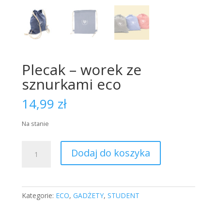
Plecak – worek ze
sznurkami eco
14,99
zł
Na stanie
ilość
Dodaj do koszyka
Plecak
-
worek
ze
Kategorie:
ECO
,
GADŻETY
,
STUDENT
sznurkami
eco