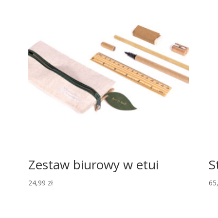
Zestaw biurowy w etui
S
24,99
zł
65