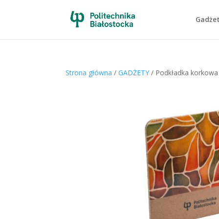
Gadże
Strona główna
/
GADŻETY
/ Podkładka korkow