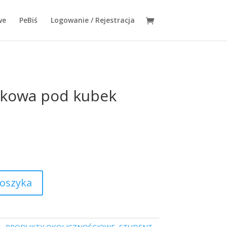
we
PeBiś
Logowanie / Rejestracja
rkowa pod kubek
koszyka