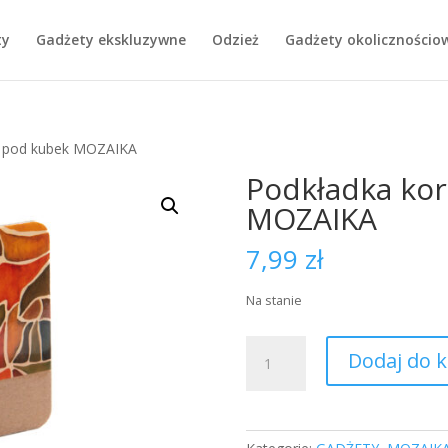
ty
Gadżety ekskluzywne
Odzież
Gadżety okolicznościo
a pod kubek MOZAIKA
Podkładka ko
MOZAIKA
7,99
zł
Na stanie
ilość
Dodaj do 
Podkładka
korkowa
pod
kubek