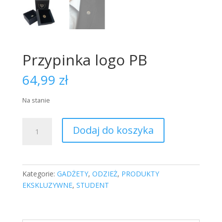
Przypinka logo PB
64,99
zł
Na stanie
ilość
Dodaj do koszyka
Przypinka
logo
PB
Kategorie:
GADŻETY
,
ODZIEŻ
,
PRODUKTY
EKSKLUZYWNE
,
STUDENT