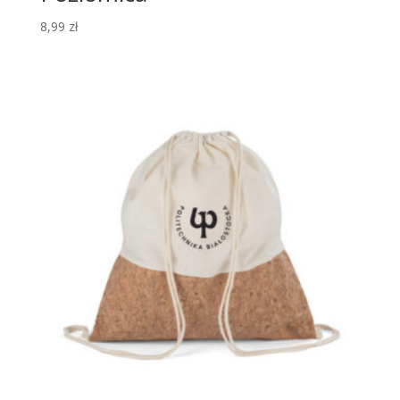
8,99
zł