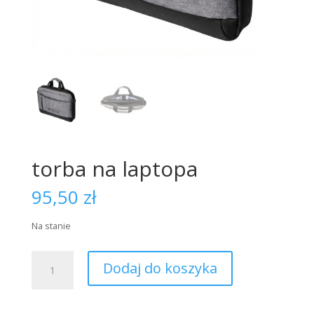
torba na laptopa
95,50
zł
Na stanie
ilość
Dodaj do koszyka
torba
na
laptopa