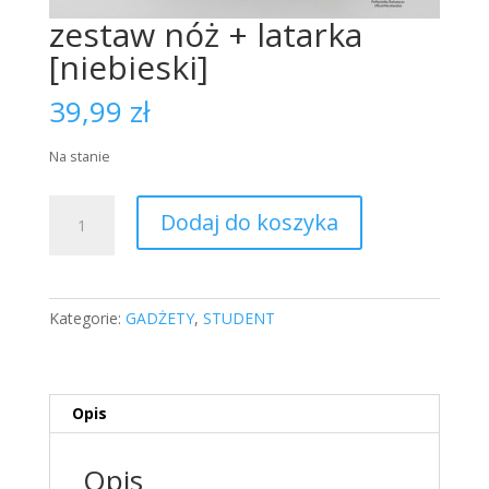
zestaw nóż + latarka
[niebieski]
39,99
zł
Na stanie
ilość
Dodaj do koszyka
zestaw
nóż
+
latarka
Kategorie:
GADŻETY
,
STUDENT
[niebieski]
Opis
Opis