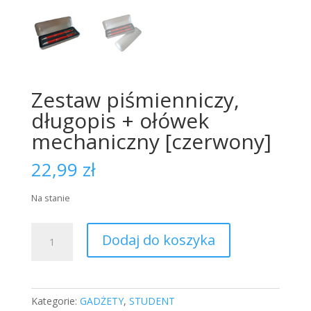
Zestaw piśmienniczy,
długopis + ołówek
mechaniczny [czerwony]
22,99
zł
Na stanie
ilość
Dodaj do koszyka
Zestaw
piśmienniczy,
długopis
+
Kategorie:
GADŻETY
,
STUDENT
ołówek