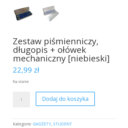
Zestaw piśmienniczy,
długopis + ołówek
mechaniczny [niebieski]
22,99
zł
Na stanie
ilość
Dodaj do koszyka
Zestaw
piśmienniczy,
długopis
+
Kategorie:
GADŻETY
,
STUDENT
ołówek