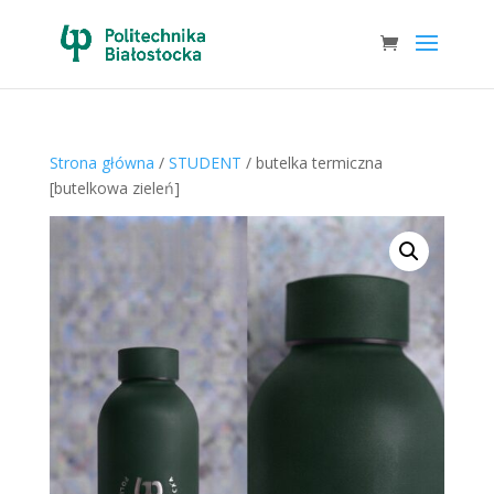
Strona główna
/
STUDENT
/ butelka termiczna
[butelkowa zieleń]