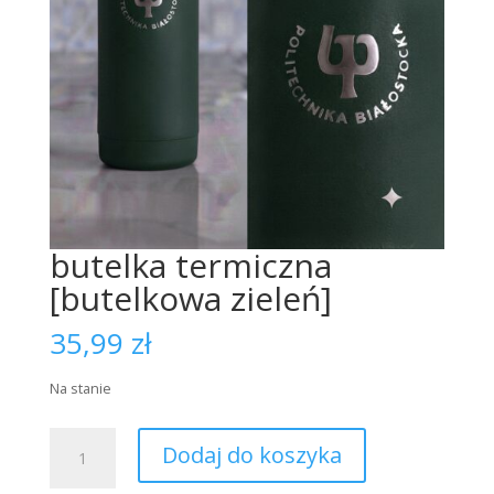
butelka termiczna
[butelkowa zieleń]
35,99
zł
Na stanie
ilość
Dodaj do koszyka
butelka
termiczna